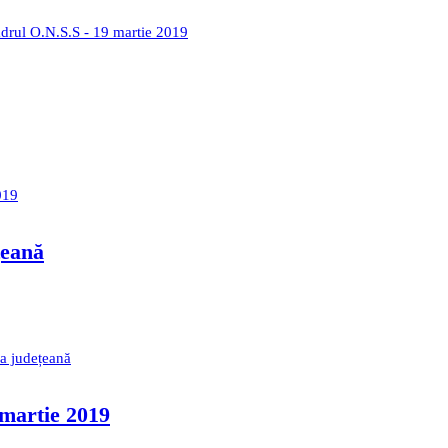
adrul O.N.S.S - 19 martie 2019
019
țeană
a județeană
 martie 2019