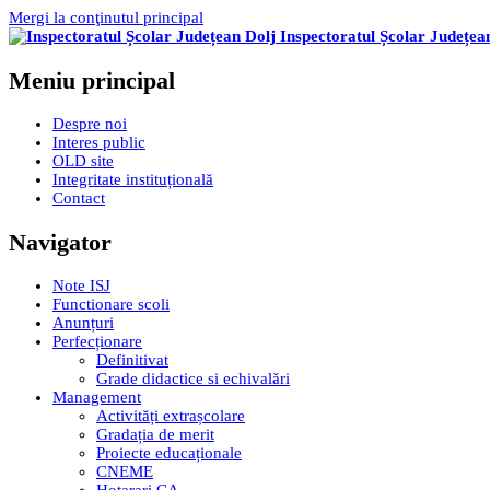
Mergi la conţinutul principal
Inspectoratul Școlar Județea
Meniu principal
Despre noi
Interes public
OLD site
Integritate instituțională
Contact
Navigator
Note ISJ
Functionare scoli
Anunțuri
Perfecționare
Definitivat
Grade didactice si echivalări
Management
Activități extrașcolare
Gradația de merit
Proiecte educaționale
CNEME