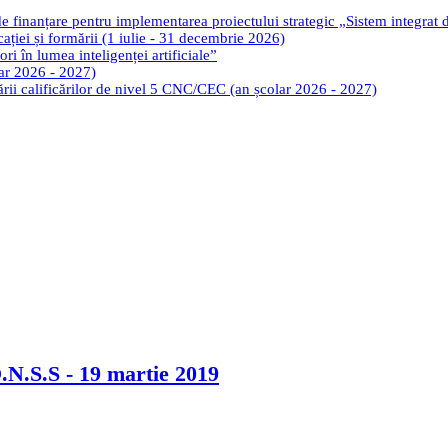
de finanțare pentru implementarea proiectului strategic „Sistem integrat
cației și formării (1 iulie - 31 decembrie 2026)
ri în lumea inteligenței artificiale”
lar 2026 - 2027)
tării calificărilor de nivel 5 CNC/CEC (an școlar 2026 - 2027)
.N.S.S - 19 martie 2019