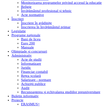
Monitorizarea programelor privind accesul la educatie
Religie
Învățământul profesional și tehnic
Acte normative
Înscrieri
Înscriere în grădinițe
Înscrierea în învățământul primar
Legislatie
Programe naționale
Bani de liceu
Euro 200
Manuale
Olimpiade și concursuri
Administrativ
Acte de studii
Informatizare
Juridic
Financiar contabil
Rețea școlară
Salarizare - normare
Achiziții publice
Audit
Recunoașterea și echivalarea studiilor preuniversitare
Buletin informativ
Proiecte
ERASMUS+