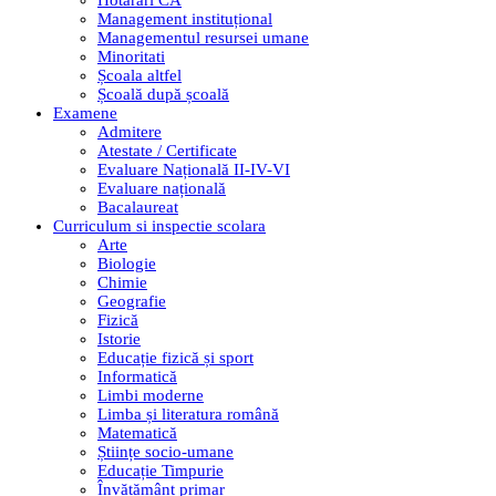
Hotarari CA
Management instituțional
Managementul resursei umane
Minoritati
Școala altfel
Școală după școală
Examene
Admitere
Atestate / Certificate
Evaluare Națională II-IV-VI
Evaluare națională
Bacalaureat
Curriculum si inspectie scolara
Arte
Biologie
Chimie
Geografie
Fizică
Istorie
Educație fizică și sport
Informatică
Limbi moderne
Limba și literatura română
Matematică
Științe socio-umane
Educație Timpurie
Învățământ primar