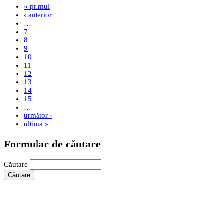
« primul
‹ anterior
…
7
8
9
10
11
12
13
14
15
…
următor ›
ultima »
Formular de căutare
Căutare