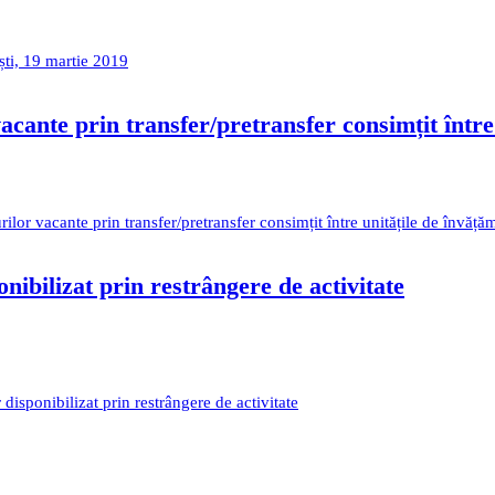
ști, 19 martie 2019
acante prin transfer/pretransfer consimțit între
ilor vacante prin transfer/pretransfer consimțit între unitățile de învăță
nibilizat prin restrângere de activitate
 disponibilizat prin restrângere de activitate