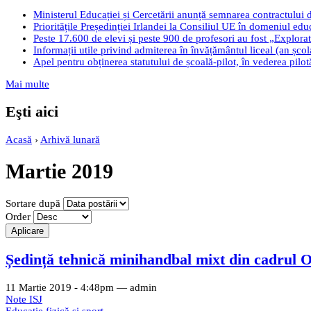
Ministerul Educației și Cercetării anunță semnarea contractului 
Prioritățile Președinției Irlandei la Consiliul UE în domeniul edu
Peste 17.600 de elevi și peste 900 de profesori au fost „Explorato
Informații utile privind admiterea în învățământul liceal (an șco
Apel pentru obținerea statutului de școală-pilot, în vederea pilo
Mai multe
Eşti aici
Acasă
›
Arhivă lunară
Martie 2019
Sortare după
Order
Ședință tehnică minihandbal mixt din cadrul O
11 Martie 2019 - 4:48pm —
admin
Note ISJ
Educație fizică și sport