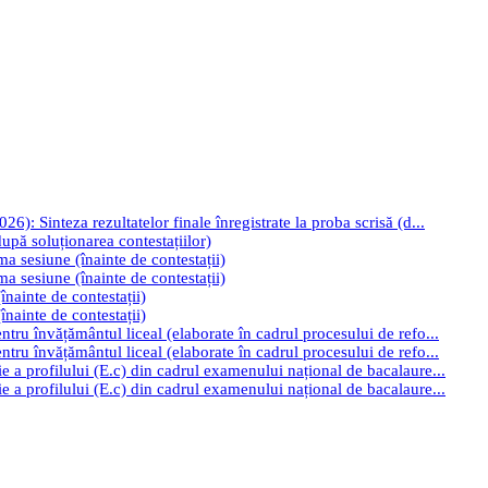
): Sinteza rezultatelor finale înregistrate la proba scrisă (d...
upă soluționarea contestațiilor)
ima sesiune (înainte de contestații)
ima sesiune (înainte de contestații)
înainte de contestații)
înainte de contestații)
tru învățământul liceal (elaborate în cadrul procesului de refo...
tru învățământul liceal (elaborate în cadrul procesului de refo...
e a profilului (E.c) din cadrul examenului național de bacalaure...
e a profilului (E.c) din cadrul examenului național de bacalaure...