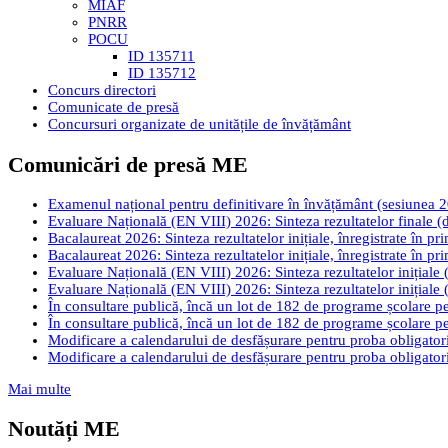
MIAF
PNRR
POCU
ID 135711
ID 135712
Concurs directori
Comunicate de presă
Concursuri organizate de unitățile de învățământ
Comunicări de presă ME
Examenul național pentru definitivare în învățământ (sesiunea 2026
Evaluare Națională (EN VIII) 2026: Sinteza rezultatelor finale (d
Bacalaureat 2026: Sinteza rezultatelor inițiale, înregistrate în pr
Bacalaureat 2026: Sinteza rezultatelor inițiale, înregistrate în pr
Evaluare Națională (EN VIII) 2026: Sinteza rezultatelor inițiale (
Evaluare Națională (EN VIII) 2026: Sinteza rezultatelor inițiale (
În consultare publică, încă un lot de 182 de programe școlare pen
În consultare publică, încă un lot de 182 de programe școlare pen
Modificare a calendarului de desfășurare pentru proba obligatori
Modificare a calendarului de desfășurare pentru proba obligatori
Mai multe
Noutăți ME