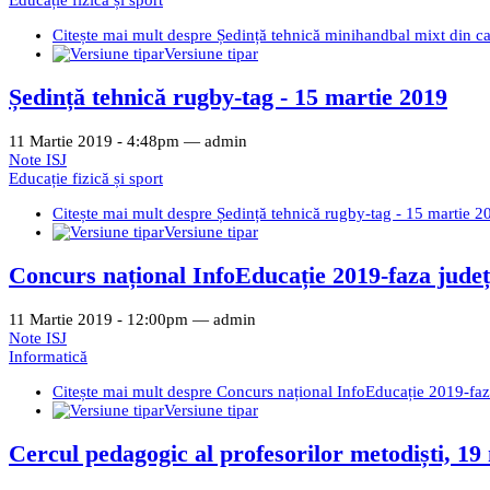
Citește mai mult
despre Ședință tehnică minihandbal mixt din c
Versiune tipar
Ședință tehnică rugby-tag - 15 martie 2019
11 Martie 2019 - 4:48pm —
admin
Note ISJ
Educație fizică și sport
Citește mai mult
despre Ședință tehnică rugby-tag - 15 martie 2
Versiune tipar
Concurs național InfoEducație 2019-faza jude
11 Martie 2019 - 12:00pm —
admin
Note ISJ
Informatică
Citește mai mult
despre Concurs național InfoEducație 2019-faz
Versiune tipar
Cercul pedagogic al profesorilor metodiști, 19