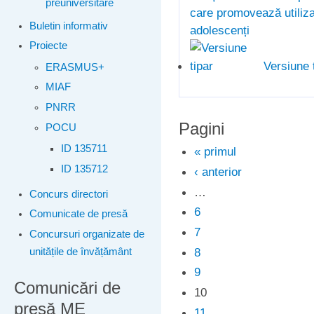
preuniversitare
care promovează utilizar
Buletin informativ
adolescenți
Proiecte
Versiune 
ERASMUS+
MIAF
PNRR
Pagini
POCU
ID 135711
« primul
ID 135712
‹ anterior
…
Concurs directori
6
Comunicate de presă
7
Concursuri organizate de
8
unitățile de învățământ
9
Comunicări de
10
presă ME
11