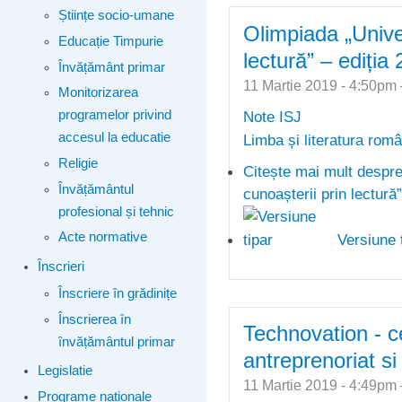
Științe socio-umane
Olimpiada „Unive
Educație Timpurie
lectură” – ediția
Învățământ primar
11 Martie 2019 - 4:50p
Monitorizarea
Note ISJ
programelor privind
accesul la educatie
Limba și literatura rom
Religie
Citește mai mult
despre
Învățământul
cunoașterii prin lectură
profesional și tehnic
Acte normative
Versiune 
Înscrieri
Înscriere în grădinițe
Înscrierea în
Technovation - 
învățământul primar
antreprenoriat si
Legislatie
11 Martie 2019 - 4:49p
Programe naționale