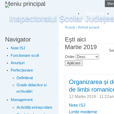
Meniu principal
Merg
Despre noi
Acasă
›
Arhivă lunară
Navigator
Eşti aici
Martie 2019
Note ISJ
So
Functionare scoli
Order
Anunțuri
Perfecționare
Definitivat
Organizarea și d
Grade didactice si
de limbi romanic
echivalări
12 Martie 2019 - 11:22
Management
Note ISJ
Activități extrașcolare
Limbi moderne