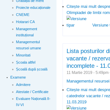
Gradația de merit
Citește mai mult
despre
Proiecte educaționale
Olimpiadei de limbi rom
CNEME
Hotarari CA
Versiune 
Management
instituțional
Managementul
resursei umane
Lista posturilor d
Minoritati
vacante / rezerv
Școala altfel
incomplete - 11.
Școală după școală
11 Martie 2019 - 5:49p
Examene
Managementul resurse
Admitere
Citește mai mult
despre 
Atestate / Certificate
catedrelor vacante / re
Evaluare Națională II-
11.03.2019
IV-VI