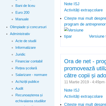
Note ISJ
Bani de liceu
Activități extrașcolare
Euro 200
Citește mai mult
despre
Manuale
program de antreprenori
Olimpiade și concursuri
Administrativ
Versiune 
Acte de studii
Informatizare
Juridic
Ora de net - pr
Financiar contabil
promovează utili
Rețea școlară
către copii și ad
Salarizare - normare
11 Martie 2019 - 4:49p
Achiziții publice
Audit
Note ISJ
Recunoașterea și
Activități extrașcolare
echivalarea studiilor
Citește mai mult
despre