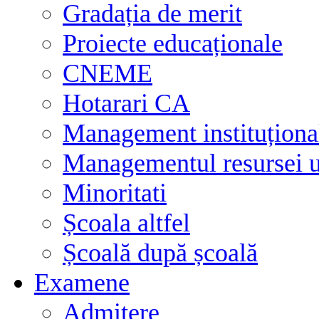
Gradația de merit
Proiecte educaționale
CNEME
Hotarari CA
Management instituționa
Managementul resursei
Minoritati
Școala altfel
Școală după școală
Examene
Admitere