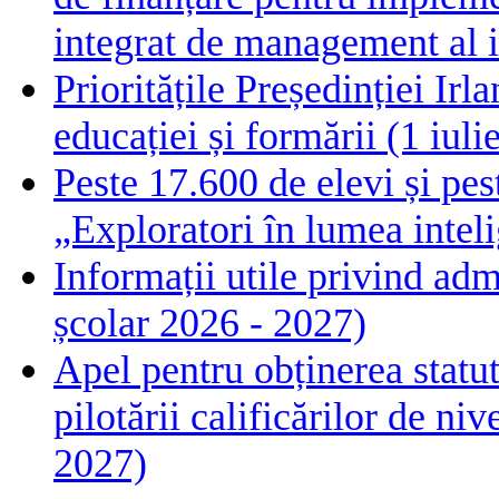
integrat de management al i
Prioritățile Președinției Ir
educației și formării (1 iul
Peste 17.600 de elevi și pes
„Exploratori în lumea intelig
Informații utile privind adm
școlar 2026 - 2027)
Apel pentru obținerea statut
pilotării calificărilor de n
2027)