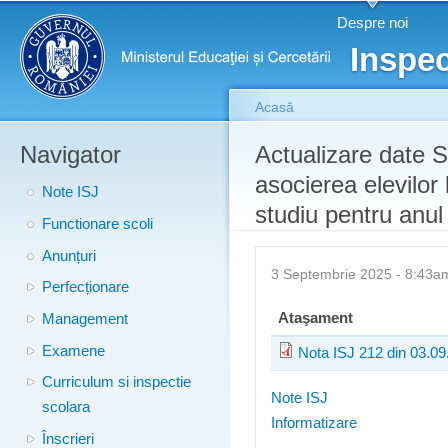
Meniu principal
Merg
Despre noi
conţ
Inspec
prin
Acasă
Navigator
Eşti aici
Actualizare date S
asocierea elevilor 
Note ISJ
studiu pentru anu
Functionare scoli
Anunțuri
3 Septembrie 2025 - 8:43
Perfecționare
Ataşament
Management
Examene
Nota ISJ 212 din 03.09
Curriculum si inspectie
Note ISJ
scolara
Informatizare
Înscrieri