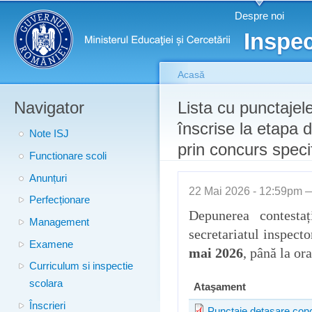
Meniu principal
Merg
Despre noi
conţ
Inspec
prin
Acasă
Navigator
Eşti aici
Lista cu punctajel
înscrise la etapa 
Note ISJ
prin concurs speci
Functionare scoli
Anunțuri
22 Mai 2026 - 12:59pm
Perfecționare
Depunerea contesta
Management
secretariatul inspecto
Examene
mai 2026
, până la or
Curriculum si inspectie
scolara
Ataşament
Înscrieri
Punctaje detasare conc