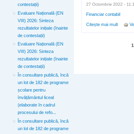
27 Octombrie 2022 - 1
contestații)
Evaluare Națională (EN
Financiar contabil
VIII) 2026: Sinteza
Citește mai mult
despre 
Ve
rezultatelor inițiale (înainte
de contestații)
Evaluare Națională (EN
Pagini
1
VIII) 2026: Sinteza
rezultatelor inițiale (înainte
de contestații)
În consultare publică, încă
un lot de 182 de programe
școlare pentru
învățământul liceal
(elaborate în cadrul
procesului de refo...
În consultare publică, încă
un lot de 182 de programe