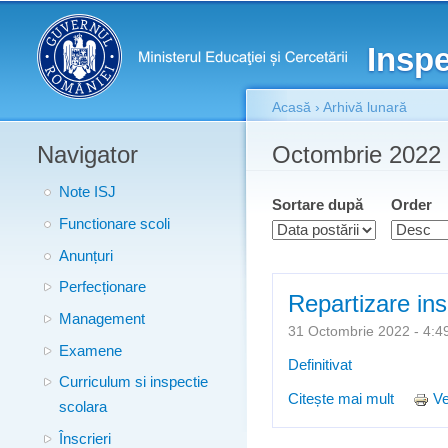
Meniu principal
Inspe
Acasă
›
Arhivă lunară
Navigator
Eşti aici
Octombrie 2022
Note ISJ
Sortare după
Order
Functionare scoli
Anunțuri
Perfecționare
Repartizare ins
Management
31 Octombrie 2022 - 4
Examene
Definitivat
Curriculum si inspectie
Citește mai mult
despre 
Ve
scolara
Înscrieri