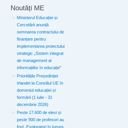
Noutăți ME
Ministerul Educației și
Cercetării anunță
semnarea contractului de
finanțare pentru
implementarea proiectului
strategic „Sistem integrat
de management al
informațiilor în educație”
Prioritățile Președinției
Irlandei la Consiliul UE în
domeniul educației și
formării (1 iulie - 31
decembrie 2026)
Peste 17.600 de elevi și
peste 900 de profesori au
fost „Exploratori în lumea