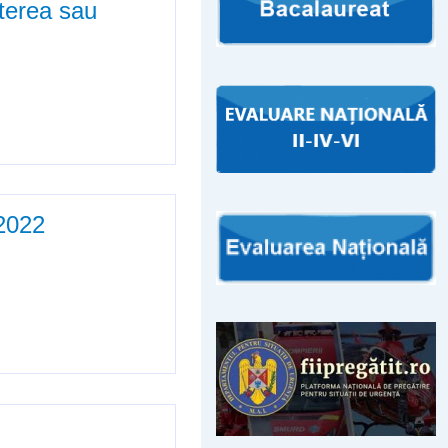
iterea sau
respingerea dosarului de
-2022