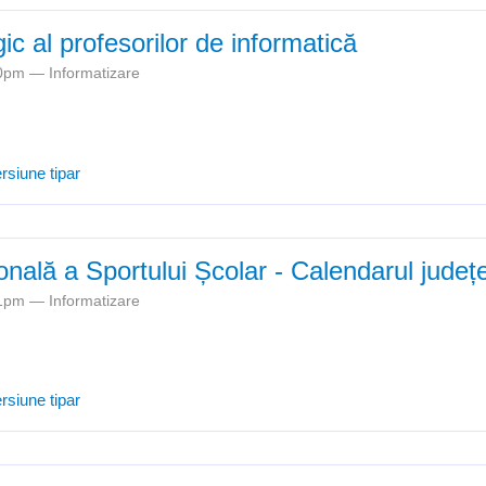
c al profesorilor de informatică
:10pm —
Informatizare
Cercul pedagogic al profesorilor de informatică
rsiune tipar
onală a Sportului Școlar - Calendarul jude
:01pm —
Informatizare
Olimpiada Națională a Sportului Școlar - Calendarul județean 2022-2
rsiune tipar