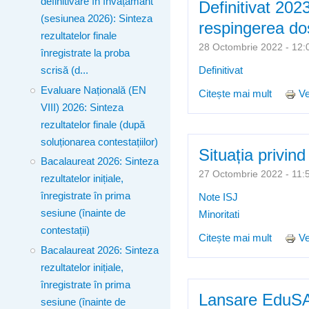
definitivare în învățământ
Definitivat 2023
(sesiunea 2026): Sinteza
respingerea dos
rezultatelor finale
28 Octombrie 2022 - 1
înregistrate la proba
scrisă (d...
Definitivat
Evaluare Națională (EN
Citește mai mult
despre 
Ve
VIII) 2026: Sinteza
înscrie
rezultatelor finale (după
soluționarea contestațiilor)
Situația privin
Bacalaureat 2026: Sinteza
27 Octombrie 2022 - 1
rezultatelor inițiale,
înregistrate în prima
Note ISJ
sesiune (înainte de
Minoritati
contestații)
Citește mai mult
despre 
Ve
Bacalaureat 2026: Sinteza
rezultatelor inițiale,
înregistrate în prima
Lansare EduSA
sesiune (înainte de