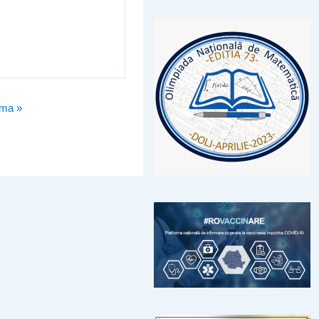
ima »