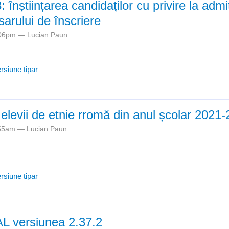
: înștiințarea candidaților cu privire la adm
arului de înscriere
2:06pm —
Lucian.Paun
Definitivat 2023: înștiințarea candidaților cu privire la admiterea sau 
rsiune tipar
re
d elevii de etnie rromă din anul școlar 2021
1:55am —
Lucian.Paun
Situația privind elevii de etnie rromă din anul școlar 2021-2022
rsiune tipar
L versiunea 2.37.2