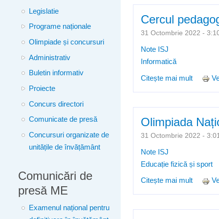
Legislatie
Cercul pedagogi
Programe naționale
31 Octombrie 2022 - 3
Olimpiade și concursuri
Note ISJ
Administrativ
Informatică
Buletin informativ
Citește mai mult
despre 
Ve
Proiecte
Concurs directori
Olimpiada Nați
Comunicate de presă
Concursuri organizate de
31 Octombrie 2022 - 3
unitățile de învățământ
Note ISJ
Educație fizică și sport
Comunicări de
Citește mai mult
despre 
Ve
presă ME
Examenul național pentru