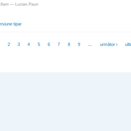
1:18am —
Lucian.Paun
Lansare EduSAL versiunea 2.37.2
rsiune tipar
2
3
4
5
6
7
8
9
…
următor ›
ult