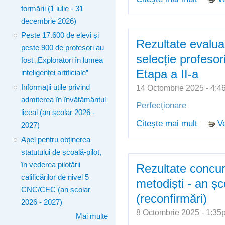
formării (1 iulie - 31
metodiș
decembrie 2026)
Peste 17.600 de elevi și
Rezultate evalua
peste 900 de profesori au
selecție profeso
fost „Exploratori în lumea
Etapa a II-a
inteligenței artificiale”
Informații utile privind
14 Octombrie 2025 - 4:
admiterea în învățământul
Perfecționare
liceal (an școlar 2026 -
Citește mai mult
Ve
despre 
2027)
profeso
Apel pentru obținerea
statutului de școală-pilot,
în vederea pilotării
Rezultate concur
calificărilor de nivel 5
metodiști - an ș
CNC/CEC (an școlar
(reconfirmări)
2026 - 2027)
8 Octombrie 2025 - 1:3
Mai multe