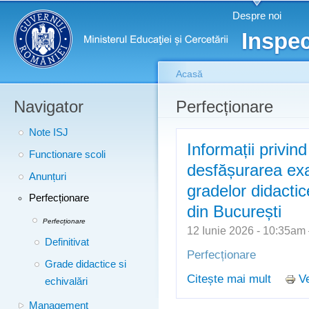
Meniu principal
Merg
Despre noi
conţ
Inspec
prin
Acasă
Navigator
Eşti aici
Perfecționare
Note ISJ
Informații privin
Functionare scoli
desfășurarea ex
Anunțuri
gradelor didactice
Perfecționare
din București
Perfecționare
12 Iunie 2026 - 10:35a
Definitivat
Perfecționare
Grade didactice si
Citește mai mult
Ve
despre 
echivalări
examenel
Management