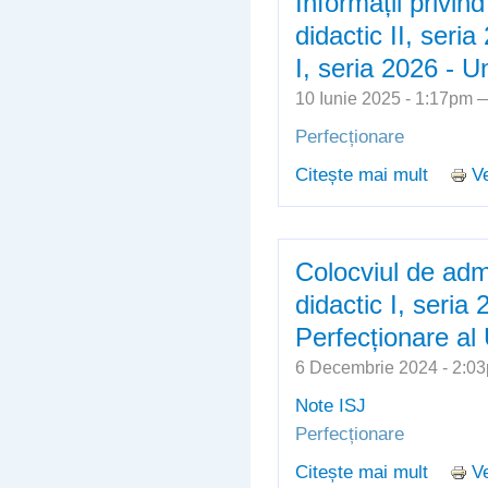
Informații privin
didactic II, seria
I, seria 2026 - U
10 Iunie 2025 - 1:17pm
Perfecționare
Citește mai mult
Ve
despre I
II, seri
Univers
Colocviul de adm
didactic I, seria
Perfecționare al 
6 Decembrie 2024 - 2:
Note ISJ
Perfecționare
Citește mai mult
Ve
despre 