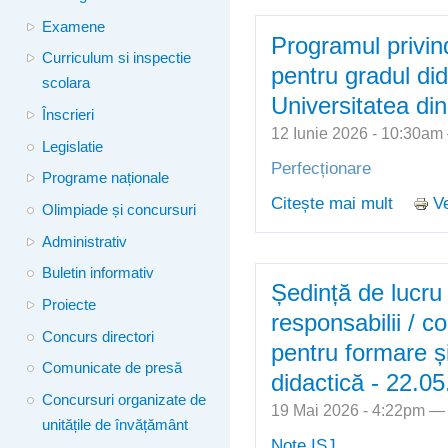
Univers
Examene
Programul privin
Curriculum si inspectie
pentru gradul did
scolara
Universitatea di
Înscrieri
12 Iunie 2026 - 10:30a
Legislatie
Perfecționare
Programe naționale
Citește mai mult
Ve
despre 
Olimpiade și concursuri
pentru g
Administrativ
Univers
Buletin informativ
Ședință de lucru c
Proiecte
responsabilii / c
Concurs directori
pentru formare și
Comunicate de presă
didactică - 22.0
Concursuri organizate de
19 Mai 2026 - 4:22pm 
unitățile de învățământ
Note ISJ