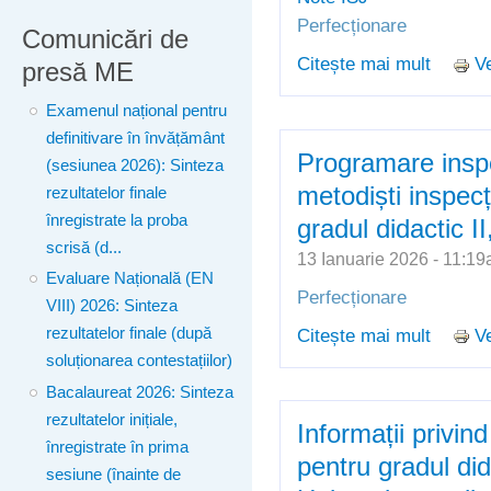
Perfecționare
Comunicări de
Citește mai mult
Ve
despre Ș
presă ME
coordon
Examenul național pentru
cariera
definitivare în învățământ
Programare inspe
(sesiunea 2026): Sinteza
metodiști inspecț
rezultatelor finale
înregistrate la proba
gradul didactic I
scrisă (d...
13 Ianuarie 2026 - 11:
Evaluare Națională (EN
Perfecționare
VIII) 2026: Sinteza
Citește mai mult
Ve
rezultatelor finale (după
despre 
soluționarea contestațiilor)
metodișt
seria 2
Bacalaureat 2026: Sinteza
rezultatelor inițiale,
Informații privin
înregistrate în prima
pentru gradul did
sesiune (înainte de