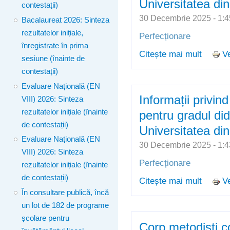
Universitatea di
contestații)
30 Decembrie 2025 - 1
Bacalaureat 2026: Sinteza
rezultatelor inițiale,
Perfecționare
înregistrate în prima
Citește mai mult
Ve
despre 
sesiune (înainte de
gradul d
contestații)
Bucureș
Evaluare Națională (EN
Informații privin
VIII) 2026: Sinteza
rezultatelor inițiale (înainte
pentru gradul did
de contestații)
Universitatea di
Evaluare Națională (EN
30 Decembrie 2025 - 1
VIII) 2026: Sinteza
Perfecționare
rezultatelor inițiale (înainte
de contestații)
Citește mai mult
Ve
despre 
În consultare publică, încă
gradul d
un lot de 182 de programe
Oradea
școlare pentru
Corp metodiști con