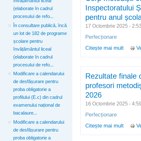
învățământul liceal
Inspectoratului 
(elaborate în cadrul
pentru anul școl
procesului de refo...
În consultare publică, încă
17 Octombrie 2025 - 2:
un lot de 182 de programe
Perfecționare
școlare pentru
Citește mai mult
Ve
despre C
învățământul liceal
Inspect
(elaborate în cadrul
școlar 
procesului de refo...
Modificare a calendarului
Rezultate finale 
de desfășurare pentru
profesori metodiș
proba obligatorie a
2026
profilului (E.c) din cadrul
16 Octombrie 2025 - 4:
examenului național de
bacalaure...
Perfecționare
Modificare a calendarului
Citește mai mult
Ve
despre 
de desfășurare pentru
metodiș
proba obligatorie a