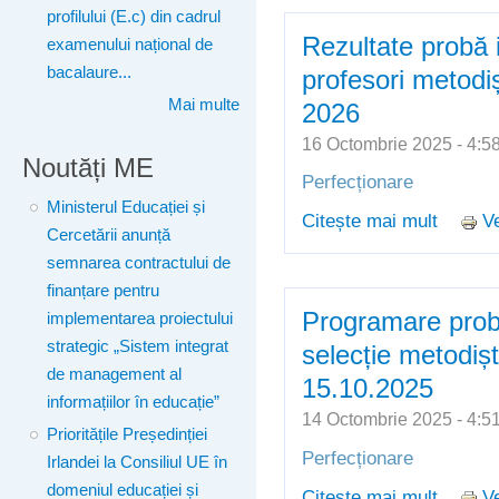
profilului (E.c) din cadrul
Rezultate probă i
examenului național de
bacalaure...
profesori metodiș
Mai multe
2026
16 Octombrie 2025 - 4:
Noutăți ME
Perfecționare
Ministerul Educației și
Citește mai mult
Ve
despre 
Cercetării anunță
profeso
semnarea contractului de
finanțare pentru
Programare probă
implementarea proiectului
strategic „Sistem integrat
selecție metodișt
de management al
15.10.2025
informațiilor în educație”
14 Octombrie 2025 - 4:
Prioritățile Președinției
Perfecționare
Irlandei la Consiliul UE în
domeniul educației și
Citește mai mult
Ve
despre 