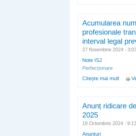
seria 20
din Cra
Acumularea numă
profesionale tran
interval legal pr
27 Noiembrie 2024 - 3
Note ISJ
Perfecționare
Citește mai mult
Ve
despre 
transfer
Anunț ridicare de
2025
18 Octombrie 2024 - 9:
Anunțuri