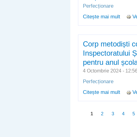
Perfecționare
Citește mai mult
Ve
despre 
Corp metodiști con
Inspectoratului 
pentru anul școl
4 Octombrie 2024 - 12:
Perfecționare
Citește mai mult
Ve
despre C
Inspect
școlar 
Pagini
1
2
3
4
5