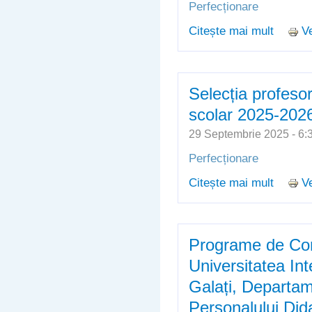
Perfecționare
Citește mai mult
Ve
despre 
- an șc
Selecția profesor
scolar 2025-202
29 Septembrie 2025 - 
Perfecționare
Citește mai mult
Ve
despre 
scolar 
Programe de Con
Universitatea In
Galați, Departam
Personalului Did