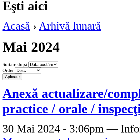
Eşti aici
Acasă
›
Arhivă lunară
Mai 2024
Sortare după
Order
Anexă actualizare/compl
practice / orale / inspecţ
30 Mai 2024 - 3:06pm —
Info