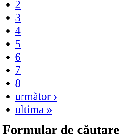
2
3
4
5
6
7
8
următor ›
ultima »
Formular de căutare