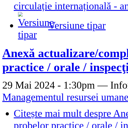
circulație internațională - 
Versiune tipar
Anexă actualizare/compl
practice / orale / inspecţ
29 Mai 2024 - 1:30pm —
Info
Managementul resursei uman
Citește mai mult
despre Ane
probelor practice / orale / i