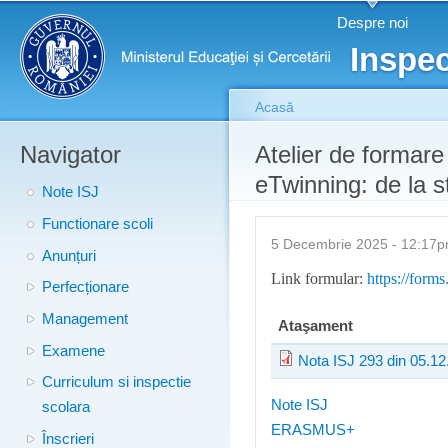
Meniu principal
Merg
Despre noi
conţ
Inspec
prin
Acasă
Navigator
Eşti aici
Atelier de formar
eTwinning: de la sta
Note ISJ
Functionare scoli
5 Decembrie 2025 - 12:1
Anunțuri
Link formular:
https://for
Perfecționare
Management
Ataşament
Examene
Nota ISJ 293 din 05.12
Curriculum si inspectie
Note ISJ
scolara
ERASMUS+
Înscrieri