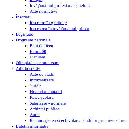
Învățământul profesional și tehnic
Acte normative
Înscrieri
Înscriere în grădinițe
Înscrierea în învățământul primar
Legislatie
Programe naționale
Bani de liceu
Euro 200
Manuale
Olimpiade și concursuri
Administrativ
Acte de studii
Informatizare
Juridic
Financiar contabil
Rețea școlară
Salarizare - normare
Achiziții publice
Audit
Recunoașterea și echivalarea studiilor preuniversitare
Buletin informativ