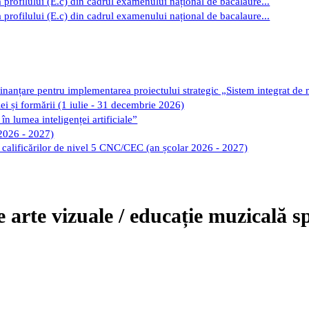
 profilului (E.c) din cadrul examenului național de bacalaure...
 profilului (E.c) din cadrul examenului național de bacalaure...
finanțare pentru implementarea proiectului strategic „Sistem integrat de
iei și formării (1 iulie - 31 decembrie 2026)
în lumea inteligenței artificiale”
 2026 - 2027)
ii calificărilor de nivel 5 CNC/CEC (an școlar 2026 - 2027)
 arte vizuale / educație muzicală sp