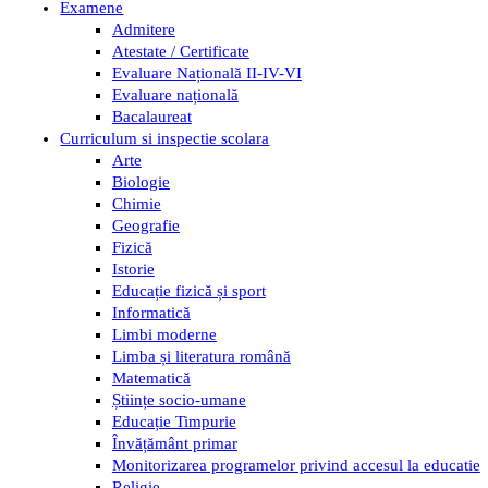
Examene
Admitere
Atestate / Certificate
Evaluare Națională II-IV-VI
Evaluare națională
Bacalaureat
Curriculum si inspectie scolara
Arte
Biologie
Chimie
Geografie
Fizică
Istorie
Educație fizică și sport
Informatică
Limbi moderne
Limba și literatura română
Matematică
Științe socio-umane
Educație Timpurie
Învățământ primar
Monitorizarea programelor privind accesul la educatie
Religie