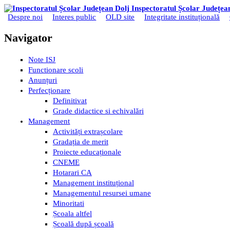
Mergi la conţinutul principal
Inspectoratul Școlar Județea
Despre noi
Interes public
OLD site
Integritate instituțională
Meniu principal
Navigator
Note ISJ
Functionare scoli
Anunțuri
Perfecționare
Definitivat
Grade didactice si echivalări
Management
Activități extrașcolare
Gradația de merit
Proiecte educaționale
CNEME
Hotarari CA
Management instituțional
Managementul resursei umane
Minoritati
Școala altfel
Școală după școală