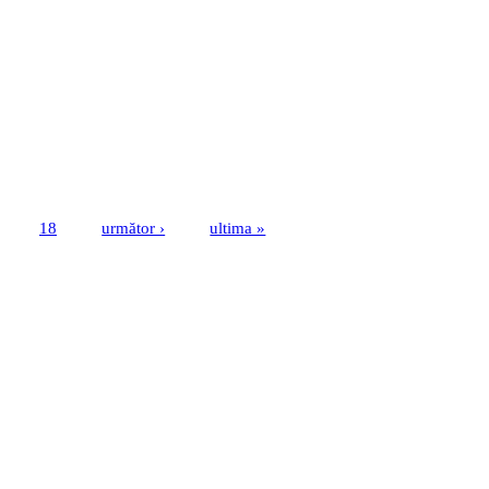
18
următor ›
ultima »