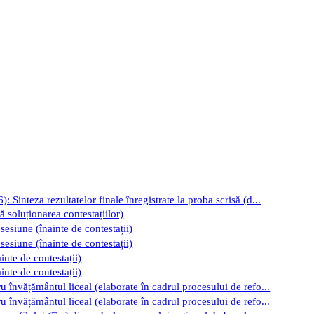
Sinteza rezultatelor finale înregistrate la proba scrisă (d...
 soluționarea contestațiilor)
 sesiune (înainte de contestații)
 sesiune (înainte de contestații)
inte de contestații)
inte de contestații)
 învățământul liceal (elaborate în cadrul procesului de refo...
 învățământul liceal (elaborate în cadrul procesului de refo...