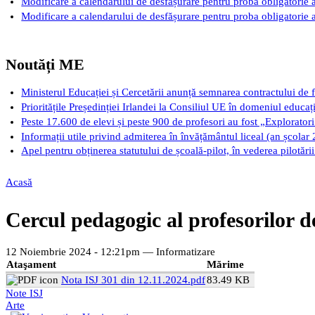
Modificare a calendarului de desfășurare pentru proba obligatorie a
Modificare a calendarului de desfășurare pentru proba obligatorie a
Noutăți ME
Ministerul Educației și Cercetării anunță semnarea contractului de 
Prioritățile Președinției Irlandei la Consiliul UE în domeniul educaț
Peste 17.600 de elevi și peste 900 de profesori au fost „Exploratori 
Informații utile privind admiterea în învățământul liceal (an școlar
Apel pentru obținerea statutului de școală-pilot, în vederea pilotăr
Acasă
Eşti aici
Cercul pedagogic al profesorilor de
12 Noiembrie 2024 - 12:21pm —
Informatizare
Ataşament
Mărime
Nota ISJ 301 din 12.11.2024.pdf
83.49 KB
Note ISJ
Arte