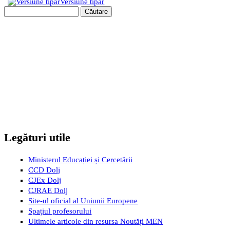
Versiune tipar
Căutare
Formular de căutare
Legături utile
Ministerul Educației și Cercetării
CCD Dolj
CJEx Dolj
CJRAE Dolj
Site-ul oficial al Uniunii Europene
Spațiul profesorului
Ultimele articole din resursa Noutăți MEN