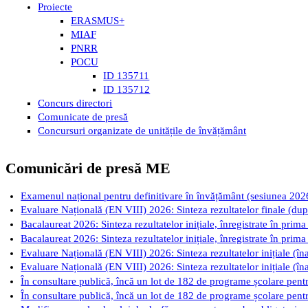
Proiecte
ERASMUS+
MIAF
PNRR
POCU
ID 135711
ID 135712
Concurs directori
Comunicate de presă
Concursuri organizate de unitățile de învățământ
Comunicări de presă ME
Examenul național pentru definitivare în învățământ (sesiunea 2026): 
Evaluare Națională (EN VIII) 2026: Sinteza rezultatelor finale (după
Bacalaureat 2026: Sinteza rezultatelor inițiale, înregistrate în prima
Bacalaureat 2026: Sinteza rezultatelor inițiale, înregistrate în prima
Evaluare Națională (EN VIII) 2026: Sinteza rezultatelor inițiale (îna
Evaluare Națională (EN VIII) 2026: Sinteza rezultatelor inițiale (îna
În consultare publică, încă un lot de 182 de programe școlare pentru
În consultare publică, încă un lot de 182 de programe școlare pentru