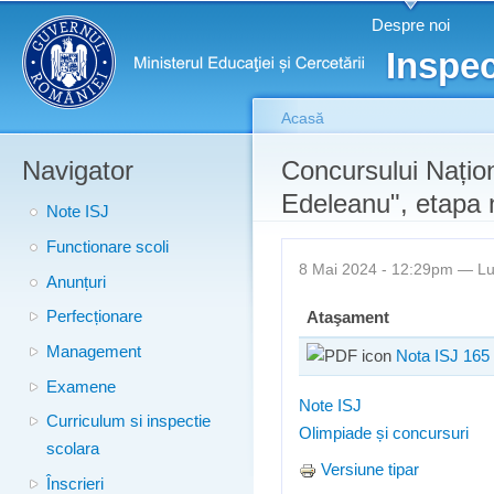
Meniu principal
Merg
Despre noi
conţ
Inspec
prin
Acasă
Navigator
Eşti aici
Concursului Națio
Edeleanu", etapa 
Note ISJ
Functionare scoli
8 Mai 2024 - 12:29pm —
Lu
Anunțuri
Perfecționare
Ataşament
Management
Nota ISJ 165 
Examene
Note ISJ
Curriculum si inspectie
Olimpiade și concursuri
scolara
Versiune tipar
Înscrieri