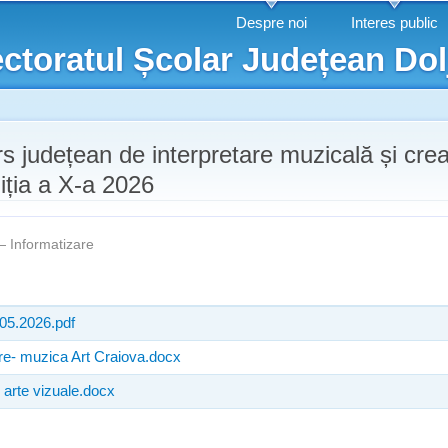
Mergi la
Despre noi
Interes public
conţinutul
ctoratul Școlar Județean Dol
principal
s județean de interpretare muzicală și crea
iția a X-a 2026
 —
Informatizare
.05.2026.pdf
ere- muzica Art Craiova.docx
- arte vizuale.docx