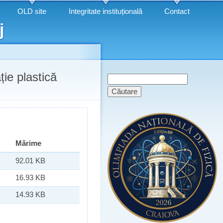
OLD site
Integritate instituțională
Contact
j
ție plastică
Formular de
Căutare
căutare
Mărime
92.01 KB
16.93 KB
14.93 KB