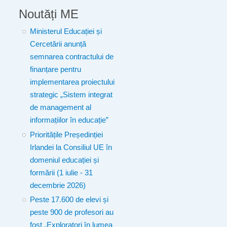
Noutăți ME
Ministerul Educației și
Cercetării anunță
semnarea contractului de
finanțare pentru
implementarea proiectului
strategic „Sistem integrat
de management al
informațiilor în educație”
Prioritățile Președinției
Irlandei la Consiliul UE în
domeniul educației și
formării (1 iulie - 31
decembrie 2026)
Peste 17.600 de elevi și
peste 900 de profesori au
fost „Exploratori în lumea