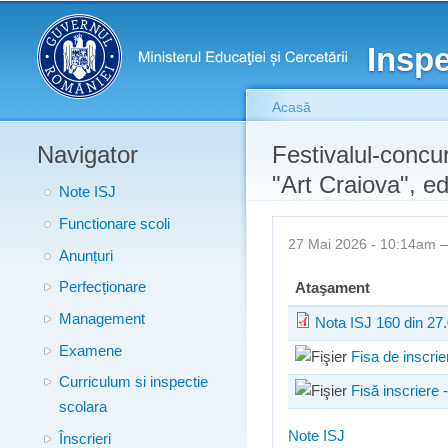
Meniu principal
Inspe
Acasă
Navigator
Eşti aici
Festivalul-concur
"Art Craiova", ed
Note ISJ
Functionare scoli
27 Mai 2026 - 10:14am
Anunțuri
Perfecționare
Ataşament
Management
Nota ISJ 160 din 27
Examene
Fisa de inscri
Curriculum si inspectie
Fisă inscriere 
scolara
Note ISJ
Înscrieri