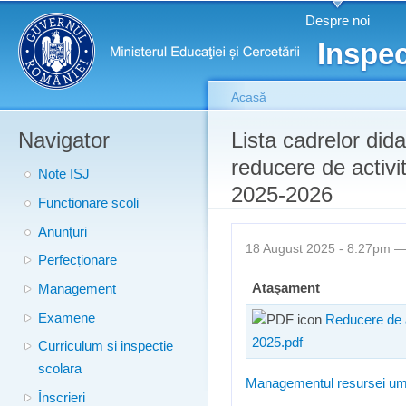
Meniu principal
Merg
Despre noi
conţ
Inspec
prin
Acasă
Navigator
Eşti aici
Lista cadrelor dida
reducere de activit
Note ISJ
2025-2026
Functionare scoli
Anunțuri
18 August 2025 - 8:27pm 
Perfecționare
Ataşament
Management
Examene
Reducere de 
2025.pdf
Curriculum si inspectie
scolara
Managementul resursei u
Înscrieri