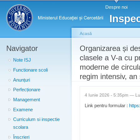
Meniu principal
Merg
Despre noi
conţ
Inspec
prin
Acasă
Navigator
Eşti aici
Organizarea și des
clasele a V-a cu p
Note ISJ
moderne de circula
Functionare scoli
regim intensiv, an
Anunțuri
Perfecționare
4 Iunie 2026 - 5:35pm —
Lu
Management
Link pentru formular :
http
Examene
Curriculum si inspectie
scolara
Înscrieri