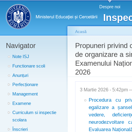
Meniu principal
Merg
Despre noi
conţ
Inspec
prin
Acasă
Navigator
Eşti aici
Propuneri privind
de organizare a si
Note ISJ
Examenului Națion
Functionare scoli
2026
Anunțuri
Perfecționare
3 Martie 2026 - 5:42pm
Management
Procedura cu priv
Examene
egalizare a șansel
Curriculum si inspectie
vedere, defici
scolara
neurodezvoltare c
Evaluarea Națională
Înscrieri