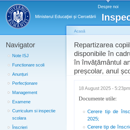
Meniu principal
Merg
Despre noi
conţ
Inspec
prin
Acasă
Navigator
Eşti aici
Repartizarea copiil
disponibile în cadr
Note ISJ
în învățământul an
Functionare scoli
preșcolar, anul șc
Anunțuri
Perfecționare
18 August 2025 - 5:23p
Management
Documente utile:
Examene
Cerere tip de însc
Curriculum si inspectie
2025;
scolara
Cerere tip de înscr
Înscrieri