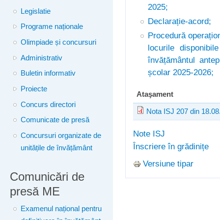
2025;
Legislatie
Declarație-acord;
Programe naționale
Procedură operațion
Olimpiade și concursuri
locurile disponibil
Administrativ
învățământul antep
școlar 2025-2026;
Buletin informativ
Proiecte
Ataşament
Concurs directori
Nota ISJ 207 din 18.08
Comunicate de presă
Note ISJ
Concursuri organizate de
Înscriere în grădinițe
unitățile de învățământ
Versiune tipar
Comunicări de
presă ME
Examenul național pentru