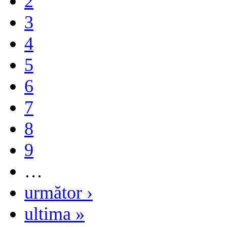
2
3
4
5
6
7
8
9
…
următor ›
ultima »