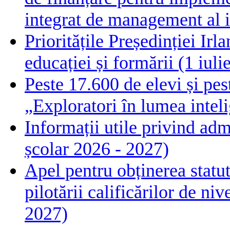
integrat de management al i
Prioritățile Președinției Ir
educației și formării (1 iul
Peste 17.600 de elevi și pes
„Exploratori în lumea intelig
Informații utile privind adm
școlar 2026 - 2027)
Apel pentru obținerea statut
pilotării calificărilor de n
2027)