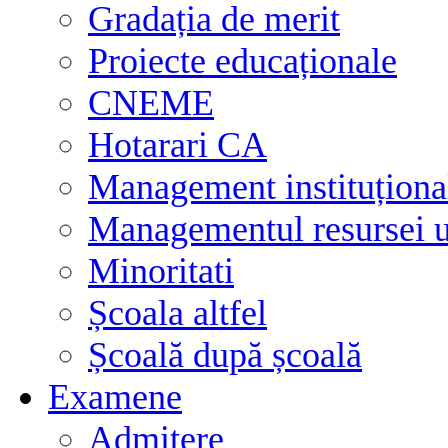
Gradația de merit
Proiecte educaționale
CNEME
Hotarari CA
Management instituționa
Managementul resursei
Minoritati
Școala altfel
Școală după școală
Examene
Admitere