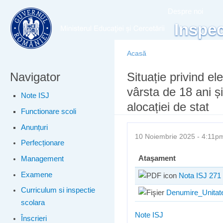
Meniu principal
Merg
Despre noi
conţ
Inspec
prin
Acasă
Navigator
Eşti aici
Situație privind ele
vârsta de 18 ani și
Note ISJ
alocației de stat
Functionare scoli
Anunțuri
10 Noiembrie 2025 - 4:11
Perfecționare
Ataşament
Management
Examene
Nota ISJ 271 
Curriculum si inspectie
Denumire_Unitate
scolara
Note ISJ
Înscrieri