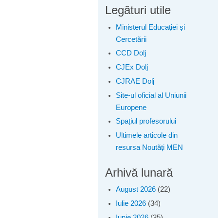
Legături utile
Ministerul Educației și
Cercetării
CCD Dolj
CJEx Dolj
CJRAE Dolj
Site-ul oficial al Uniunii
Europene
Spațiul profesorului
Ultimele articole din
resursa Noutăți MEN
Arhivă lunară
August 2026
(22)
Iulie 2026
(34)
Iunie 2026
(35)