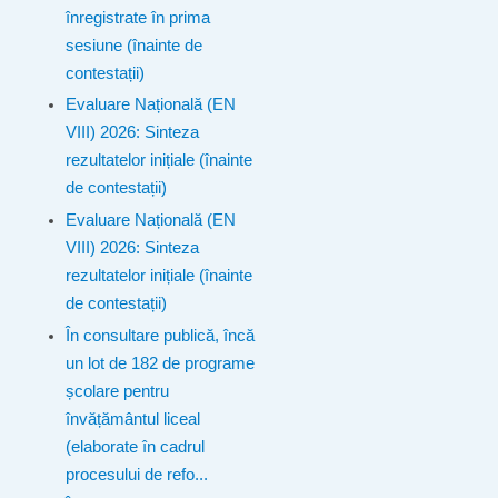
înregistrate în prima
sesiune (înainte de
contestații)
Evaluare Națională (EN
VIII) 2026: Sinteza
rezultatelor inițiale (înainte
de contestații)
Evaluare Națională (EN
VIII) 2026: Sinteza
rezultatelor inițiale (înainte
de contestații)
În consultare publică, încă
un lot de 182 de programe
școlare pentru
învățământul liceal
(elaborate în cadrul
procesului de refo...