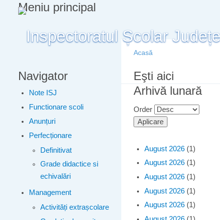
Meniu principal
Acasă
Navigator
Eşti aici
Arhivă lunară
Note ISJ
Functionare scoli
Order
Anunțuri
Perfecționare
August 2026
(1)
Definitivat
August 2026
(1)
Grade didactice si
echivalări
August 2026
(1)
August 2026
(1)
Management
August 2026
(1)
Activități extrașcolare
August 2026
(1)