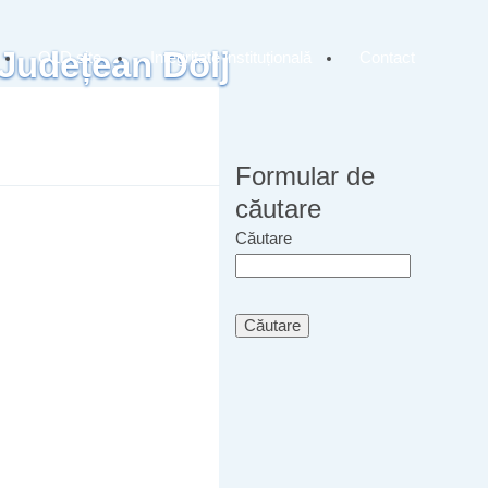
 Județean Dolj
OLD site
Integritate instituțională
Contact
Formular de
căutare
Căutare