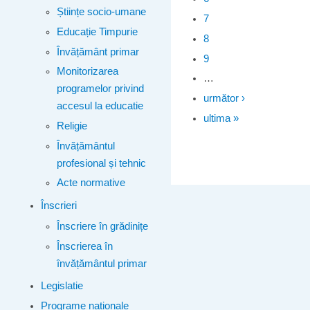
Științe socio-umane
7
Educație Timpurie
8
Învățământ primar
9
Monitorizarea
…
programelor privind
următor ›
accesul la educatie
ultima »
Religie
Învățământul
profesional și tehnic
Acte normative
Înscrieri
Înscriere în grădinițe
Înscrierea în
învățământul primar
Legislatie
Programe naționale