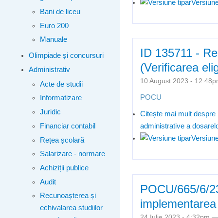
Versiune
Bani de liceu
Euro 200
Manuale
ID 135711 - Rez
Olimpiade și concursuri
(Verificarea eli
Administrativ
10 August 2023 - 12:4
Acte de studii
POCU
Informatizare
Juridic
Citește mai mult
despre I
Financiar contabil
administrative a dosarel
Versiune
Rețea școlară
Salarizare - normare
Achiziții publice
Audit
POCU/665/6/23/1
Recunoașterea și
implementarea p
echivalarea studiilor
24 Iulie 2023 - 4:32pm 