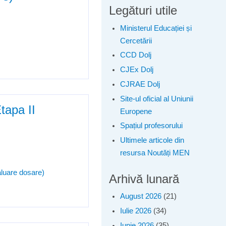
Legături utile
Ministerul Educației și
Cercetării
CCD Dolj
CJEx Dolj
CJRAE Dolj
Site-ul oficial al Uniunii
tapa II
Europene
Spațiul profesorului
Ultimele articole din
resursa Noutăți MEN
aluare dosare)
Arhivă lunară
August 2026
(21)
Iulie 2026
(34)
Iunie 2026
(35)