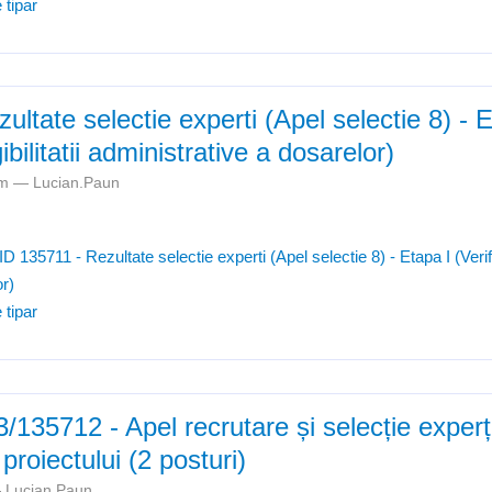
 tipar
ultate selectie experti (Apel selectie 8) - 
gibilitatii administrative a dosarelor)
8pm —
Lucian.Paun
D 135711 - Rezultate selectie experti (Apel selectie 8) - Etapa I (Verifica
or)
 tipar
35712 - Apel recrutare și selecție experți
roiectului (2 posturi)
—
Lucian.Paun