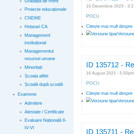
Gradația de merit
16 Decembrie 2023 - 3
Proiecte educaționale
POCU
CNEME
Citește mai mult
despre 
Hotarari CA
Versiune
Management
instituțional
Managementul
resursei umane
ID 135712 - Rez
Minoritati
16 August 2023 - 5:50
Școala altfel
POCU
Școală după școală
Citește mai mult
despre 
Examene
Versiune
Admitere
Atestate / Certificate
Evaluare Națională II-
IV-VI
ID 135711 - Rez