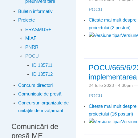
preuniversitare
POCU
Buletin informativ
Citește mai mult
despre 
Proiecte
proiectului (2 posturi)
ERASMUS+
Versiune
MIAF
PNRR
POCU
ID 135711
POCU/665/6/23/1
ID 135712
implementarea p
Concurs directori
24 Iulie 2023 - 4:30pm 
Comunicate de presă
POCU
Concursuri organizate de
Citește mai mult
despre 
unitățile de învățământ
proiectului (16 posturi)
Versiune
Comunicări de
presă ME