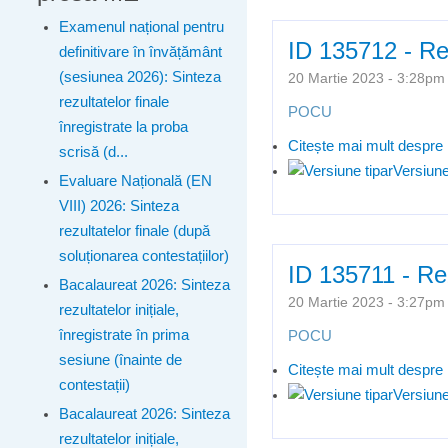
Examenul național pentru
ID 135712 - Rez
definitivare în învățământ
(sesiunea 2026): Sinteza
20 Martie 2023 - 3:28p
rezultatelor finale
POCU
înregistrate la proba
Citește mai mult
despre 
scrisă (d...
Versiune
Evaluare Națională (EN
VIII) 2026: Sinteza
rezultatelor finale (după
soluționarea contestațiilor)
ID 135711 - Rez
Bacalaureat 2026: Sinteza
20 Martie 2023 - 3:27p
rezultatelor inițiale,
înregistrate în prima
POCU
sesiune (înainte de
Citește mai mult
despre 
contestații)
Versiune
Bacalaureat 2026: Sinteza
rezultatelor inițiale,