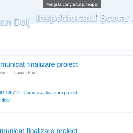
Mergi la conţinutul principal
Inspectoratul Școlar
Despre noi
Interes public
unicat finalizare proiect
:29pm —
Lucian.Paun
ID 135712 - Comunicat finalizare proiect
 tipar
unicat finalizare proiect