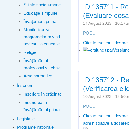
Științe socio-umane
ID 135711 - Rez
Educație Timpurie
(Evaluare dosa
Învățământ primar
14 August 2023 - 10:1
Monitorizarea
POCU
programelor privind
Citește mai mult
despre 
accesul la educatie
Versiune
Religie
Învățământul
profesional și tehnic
Acte normative
ID 135712 - Rez
Înscrieri
(Verificarea eli
Înscriere în grădinițe
10 August 2023 - 12:5
Înscrierea în
POCU
învățământul primar
Citește mai mult
despre I
Legislatie
administrative a dosarel
Programe naționale