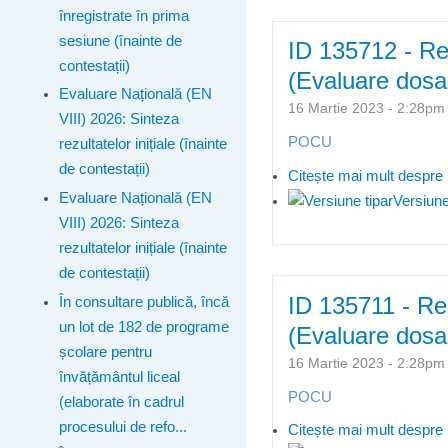
înregistrate în prima
sesiune (înainte de
ID 135712 - Rez
contestații)
(Evaluare dosa
Evaluare Națională (EN
16 Martie 2023 - 2:28p
VIII) 2026: Sinteza
POCU
rezultatelor inițiale (înainte
de contestații)
Citește mai mult
despre 
Evaluare Națională (EN
Versiune
VIII) 2026: Sinteza
rezultatelor inițiale (înainte
de contestații)
ID 135711 - Rez
În consultare publică, încă
un lot de 182 de programe
(Evaluare dosa
școlare pentru
16 Martie 2023 - 2:28p
învățământul liceal
POCU
(elaborate în cadrul
procesului de refo...
Citește mai mult
despre 