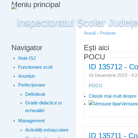
Meniu principal
Acasă
›
Proiecte
Navigator
Eşti aici
POCU
Note ISJ
ID 135712 - Com
Functionare scoli
16 Decembrie 2023 - 3
Anunțuri
Perfecționare
POCU
Definitivat
Citește mai mult
despre 
Grade didactice si
Versiune
echivalări
Management
Activități extrașcolare
ID 135711 - Com