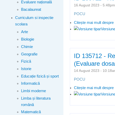
Evaluare națională
16 August 2023 - 5:48
Bacalaureat
POCU
Curriculum si inspectie
Citește mai mult
despre 
scolara
Versiune
Arte
Biologie
Chimie
Geografie
ID 135712 - Rez
Fizică
(Evaluare dosa
Istorie
14 August 2023 - 10:1
Educație fizică și sport
POCU
Informatică
Citește mai mult
despre 
Limbi moderne
Versiune
Limba și literatura
română
Matematică