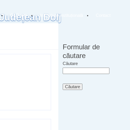
 Județean Dolj
OLD site
Integritate instituțională
Contact
Formular de
căutare
Căutare