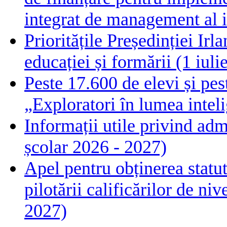
integrat de management al i
Prioritățile Președinției Ir
educației și formării (1 iul
Peste 17.600 de elevi și pes
„Exploratori în lumea intelig
Informații utile privind adm
școlar 2026 - 2027)
Apel pentru obținerea statut
pilotării calificărilor de n
2027)