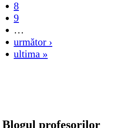
8
9
…
următor ›
ultima »
Blogul profesorilor