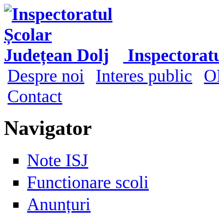
Mergi la conţinutul principal
Inspectorat
Despre noi
Interes public
O
Meniu principal
Contact
Navigator
Note ISJ
Functionare scoli
Anunțuri