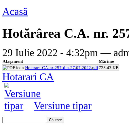
Acasă
Eşti aici
Hotărârea C.A. nr. 257
29 Iulie 2022 - 4:32pm —
adm
Ataşament
Mărime
Hotarare-CA-nr-257-din-27.07.2022.pdf
723.43 KB
Hotarari CA
Versiune tipar
Căutare
Formular de căutare