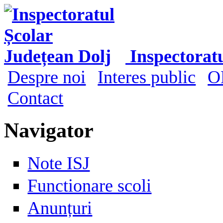
Mergi la conţinutul principal
Inspectorat
Despre noi
Interes public
O
Meniu principal
Contact
Navigator
Note ISJ
Functionare scoli
Anunțuri