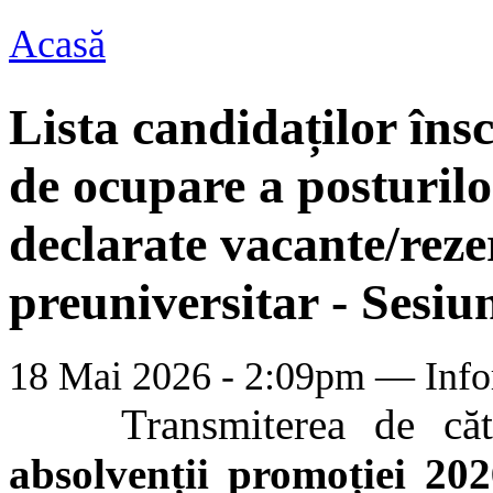
Acasă
Eşti aici
Lista candidaților însc
de ocupare a posturilo
declarate vacante/rez
preuniversitar - Sesiu
18 Mai 2026 - 2:09pm —
Info
Transmiterea de către 
absolvenții promoției 20