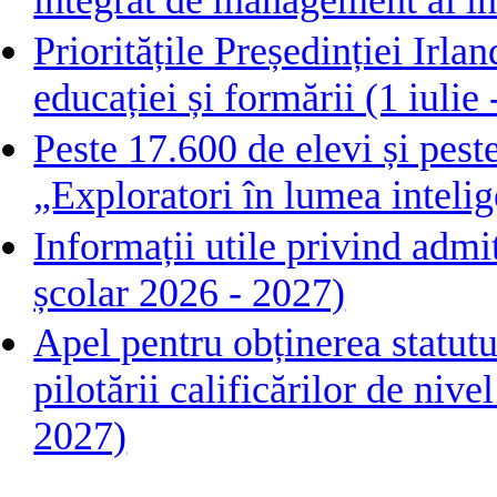
integrat de management al in
Prioritățile Președinției Irl
educației și formării (1 iuli
Peste 17.600 de elevi și pest
„Exploratori în lumea intelige
Informații utile privind admi
școlar 2026 - 2027)
Apel pentru obținerea statutu
pilotării calificărilor de ni
2027)