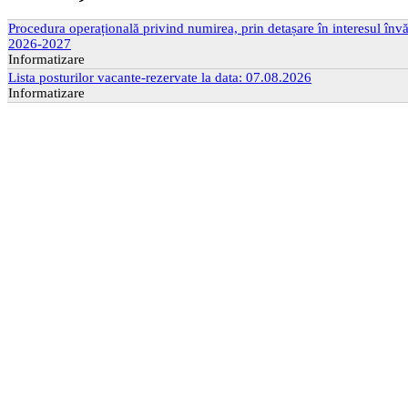
Procedura operațională privind numirea, prin detașare în interesul învăț
2026-2027
Informatizare
Lista posturilor vacante-rezervate la data: 07.08.2026
Informatizare