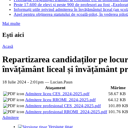
Peste 17.600 de elevi și peste 900 de profesori au fost „Explorato
Informații utile privind admiterea în învățământul liceal (an șco
Apel pentru obținerea statutului de școală-pilot, în vederea pilo
Mai multe
Eşti aici
Acasă
Repartizarea candidaților pe locur
învățământ liceal și învățământ p
18 Iulie 2024 - 2:01pm —
Lucian.Paun
Ataşament
Mărime
Admitere liceu CES_2024-2025.pdf
58.67 KB
Admitere liceu RROMI_2024-2025.pdf
64.12 KB
Admitere profesional CES_2024-2025.pdf
101.89 KB
Admitere profesional RROMI_2024-2025.pdf
101.76 KB
Admitere
Versiune tipar