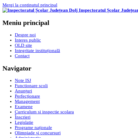
Mergi la conţinutul principal
Inspectoratul Școlar Județea
Meniu principal
Despre noi
Interes public
OLD site
Integritate instituțională
Contact
Navigator
Note ISJ
Functionare scoli
Anunțuri
Perfecționare
Management
Examene
Curriculum si inspectie scolara
Înscrieri
Legislatie
Programe naționale
Olimpiade și concursuri