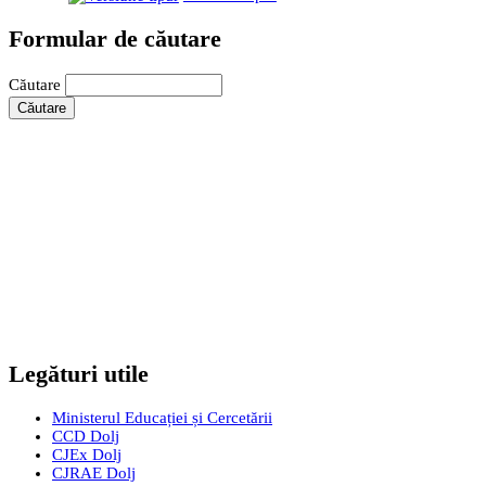
Formular de căutare
Căutare
Legături utile
Ministerul Educației și Cercetării
CCD Dolj
CJEx Dolj
CJRAE Dolj