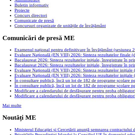
Administrativ
Buletin informativ
Proiecte
Concurs directori
Comunicate de presă
Concursuri organizate de unitățile de învățământ
Comunicări de presă ME
Examenul național pentru definitivare în învățământ (sesiunea 2026
Evaluare Națională (EN VIII) 2026: Sinteza rezultatelor finale (d
Bacalaureat 2026: Sinteza rezultatelor inițiale, înregistrate în pr
Bacalaureat 2026: Sinteza rezultatelor inițiale, înregistrate în pr
Evaluare Națională (EN VIII) 2026: Sinteza rezultatelor inițiale (
Evaluare Națională (EN VIII) 2026: Sinteza rezultatelor inițiale (
În consultare publică, încă un lot de 182 de programe școlare pen
În consultare publică, încă un lot de 182 de programe școlare pen
Modificare a calendarului de desfășurare pentru proba obligatori
Modificare a calendarului de desfășurare pentru proba obligatori
Mai multe
Noutăți ME
Ministerul Educației și Cercetării anunță semnarea contractului 
Prioritățile Președinției Irlandei la Consiliul UE în domeniul edu