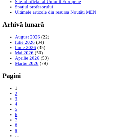
Site-ul oficial al Uniunii Europene
Spațiul profesorului
Ultimele articole din resursa Noutăți MEN
Arhivă lunară
August 2026
(22)
Iulie 2026
(34)
Iunie 2026
(35)
Mai 2026
(50)
Aprilie 2026
(59)
Martie 2026
(79)
Pagini
1
2
3
4
5
6
7
8
9
…