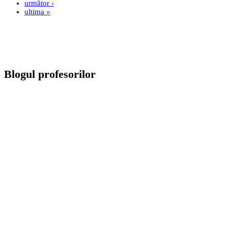
următor ›
ultima »
Blogul profesorilor