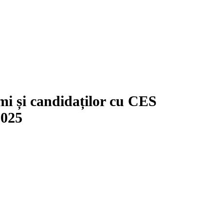
omi și candidaților cu CES
2025