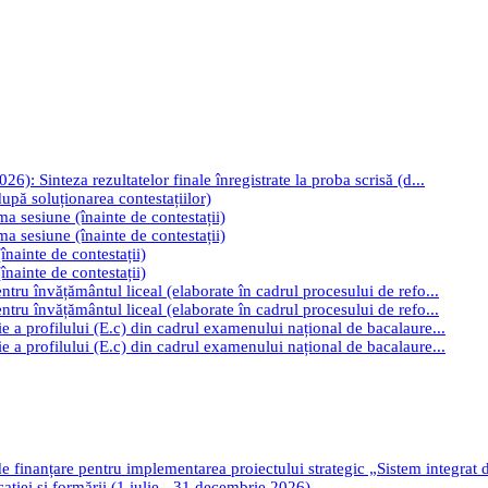
): Sinteza rezultatelor finale înregistrate la proba scrisă (d...
upă soluționarea contestațiilor)
ima sesiune (înainte de contestații)
ima sesiune (înainte de contestații)
înainte de contestații)
înainte de contestații)
tru învățământul liceal (elaborate în cadrul procesului de refo...
tru învățământul liceal (elaborate în cadrul procesului de refo...
e a profilului (E.c) din cadrul examenului național de bacalaure...
e a profilului (E.c) din cadrul examenului național de bacalaure...
de finanțare pentru implementarea proiectului strategic „Sistem integrat
cației și formării (1 iulie - 31 decembrie 2026)