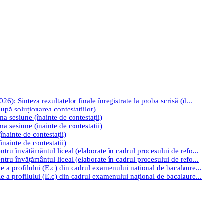
): Sinteza rezultatelor finale înregistrate la proba scrisă (d...
upă soluționarea contestațiilor)
ima sesiune (înainte de contestații)
ima sesiune (înainte de contestații)
înainte de contestații)
înainte de contestații)
tru învățământul liceal (elaborate în cadrul procesului de refo...
tru învățământul liceal (elaborate în cadrul procesului de refo...
e a profilului (E.c) din cadrul examenului național de bacalaure...
e a profilului (E.c) din cadrul examenului național de bacalaure...