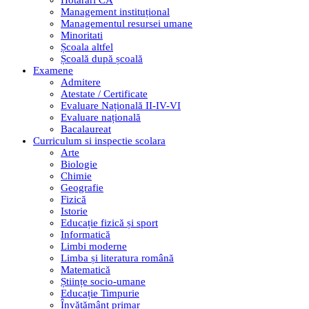
Hotarari CA
Management instituțional
Managementul resursei umane
Minoritati
Școala altfel
Școală după școală
Examene
Admitere
Atestate / Certificate
Evaluare Națională II-IV-VI
Evaluare națională
Bacalaureat
Curriculum si inspectie scolara
Arte
Biologie
Chimie
Geografie
Fizică
Istorie
Educație fizică și sport
Informatică
Limbi moderne
Limba și literatura română
Matematică
Științe socio-umane
Educație Timpurie
Învățământ primar