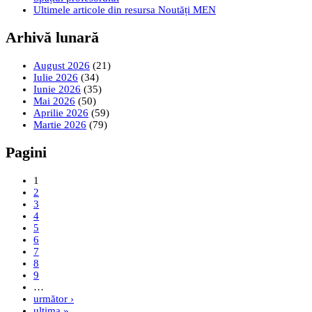
Ultimele articole din resursa Noutăți MEN
Arhivă lunară
August 2026
(21)
Iulie 2026
(34)
Iunie 2026
(35)
Mai 2026
(50)
Aprilie 2026
(59)
Martie 2026
(79)
Pagini
1
2
3
4
5
6
7
8
9
…
următor ›
ultima »