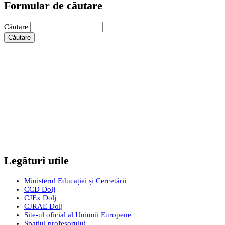
Formular de căutare
Căutare
Legături utile
Ministerul Educației și Cercetării
CCD Dolj
CJEx Dolj
CJRAE Dolj
Site-ul oficial al Uniunii Europene
Spațiul profesorului