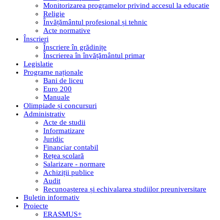
Monitorizarea programelor privind accesul la educatie
Religie
Învățământul profesional și tehnic
Acte normative
Înscrieri
Înscriere în grădinițe
Înscrierea în învățământul primar
Legislatie
Programe naționale
Bani de liceu
Euro 200
Manuale
Olimpiade și concursuri
Administrativ
Acte de studii
Informatizare
Juridic
Financiar contabil
Rețea școlară
Salarizare - normare
Achiziții publice
Audit
Recunoașterea și echivalarea studiilor preuniversitare
Buletin informativ
Proiecte
ERASMUS+