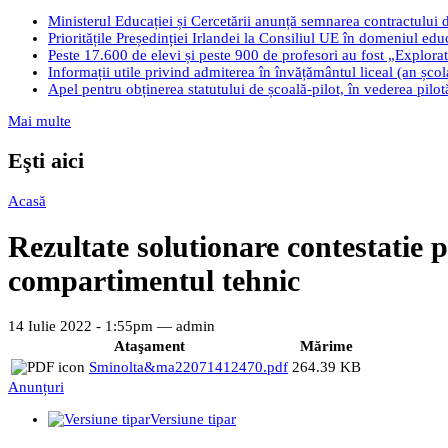
Ministerul Educației și Cercetării anunță semnarea contractului 
Prioritățile Președinției Irlandei la Consiliul UE în domeniul edu
Peste 17.600 de elevi și peste 900 de profesori au fost „Explorato
Informații utile privind admiterea în învățământul liceal (an șco
Apel pentru obținerea statutului de școală-pilot, în vederea pilo
Mai multe
Eşti aici
Acasă
Rezultate solutionare contestatie p
compartimentul tehnic
14 Iulie 2022 - 1:55pm —
admin
Ataşament
Mărime
Sminolta&ma22071412470.pdf
264.39 KB
Anunțuri
Versiune tipar