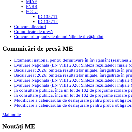
MIAF
PNRR
POCU
ID 135711
ID 135712
Concurs directori
Comunicate de presă
Concursuri organizate de unitățile de învățământ
Comunicări de presă ME
Examenul național pentru definitivare în învățământ (sesiunea 2026
Evaluare Națională (EN VIII) 2026: Sinteza rezultatelor finale (d
Bacalaureat 2026: Sinteza rezultatelor inițiale, înregistrate în pr
Bacalaureat 2026: Sinteza rezultatelor inițiale, înregistrate în pr
Evaluare Națională (EN VIII) 2026: Sinteza rezultatelor inițiale (
Evaluare Națională (EN VIII) 2026: Sinteza rezultatelor inițiale (
În consultare publică, încă un lot de 182 de programe școlare pen
În consultare publică, încă un lot de 182 de programe școlare pen
Modificare a calendarului de desfășurare pentru proba obligatori
Modificare a calendarului de desfășurare pentru proba obligatori
Mai multe
Noutăți ME