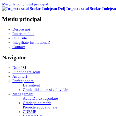
Mergi la conţinutul principal
Inspectoratul Școlar Județea
Meniu principal
Despre noi
Interes public
OLD site
Integritate instituțională
Contact
Navigator
Note ISJ
Functionare scoli
Anunțuri
Perfecționare
Definitivat
Grade didactice si echivalări
Management
Activități extrașcolare
Gradația de merit
Proiecte educaționale
CNEME