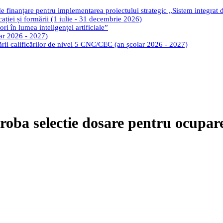
de finanțare pentru implementarea proiectului strategic „Sistem integrat
cației și formării (1 iulie - 31 decembrie 2026)
ri în lumea inteligenței artificiale”
lar 2026 - 2027)
tării calificărilor de nivel 5 CNC/CEC (an școlar 2026 - 2027)
roba selectie dosare pentru ocupare