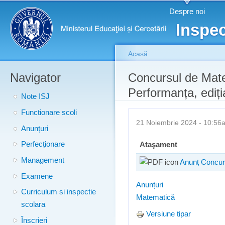
Meniu principal
Merg
Despre noi
conţ
Inspec
prin
Acasă
Navigator
Eşti aici
Concursul de Mat
Performanța, ediți
Note ISJ
Functionare scoli
21 Noiembrie 2024 - 10:5
Anunțuri
Perfecționare
Ataşament
Management
Anunț Concur
Examene
Anunțuri
Curriculum si inspectie
Matematică
scolara
Versiune tipar
Înscrieri