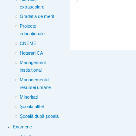
extrașcolare
Gradația de merit
Proiecte
educaționale
CNEME
Hotarari CA
Management
instituțional
Managementul
resursei umane
Minoritati
Școala altfel
Școală după școală
Examene