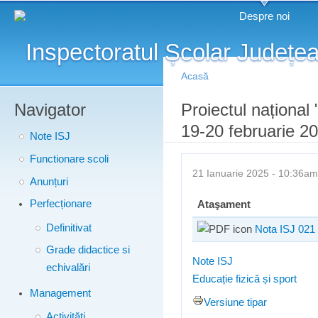
Meniu principal
Merg
Despre noi
conţ
prin
Acasă
Navigator
Eşti aici
Proiectul național 
19-20 februarie 2
Note ISJ
Functionare scoli
21 Ianuarie 2025 - 10:36
Anunțuri
Perfecționare
Ataşament
Definitivat
Nota ISJ 021 
Grade didactice si
Note ISJ
echivalări
Educație fizică și sport
Management
Versiune tipar
Activități