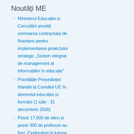
Noutăți ME
Ministerul Educației și
Cercetării anunță
semnarea contractului de
finanțare pentru
implementarea proiectului
strategic „Sistem integrat
de management al
informațiilor în educație”
Prioritățile Președinției
Irlandei la Consiliul UE în
domeniul educației și
formării (1 iulie - 31
decembrie 2026)
Peste 17.600 de elevi și
peste 900 de profesori au
fost „Exploratori în lumea