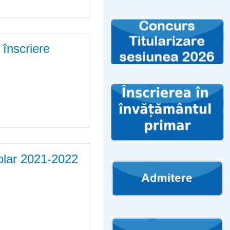
ectuate
 înscriere
entru concursul de directori /
colar 2021-2022
022