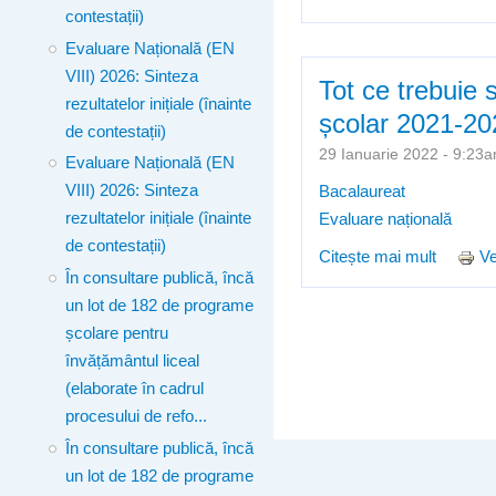
contestații)
Concurs
Evaluare Națională (EN
VIII) 2026: Sinteza
Tot ce trebuie 
rezultatelor inițiale (înainte
școlar 2021-20
de contestații)
29 Ianuarie 2022 - 9:2
Evaluare Națională (EN
VIII) 2026: Sinteza
Bacalaureat
rezultatelor inițiale (înainte
Evaluare națională
de contestații)
Citește mai mult
despre 
Ve
În consultare publică, încă
un lot de 182 de programe
Pagini
școlare pentru
învățământul liceal
(elaborate în cadrul
procesului de refo...
În consultare publică, încă
un lot de 182 de programe