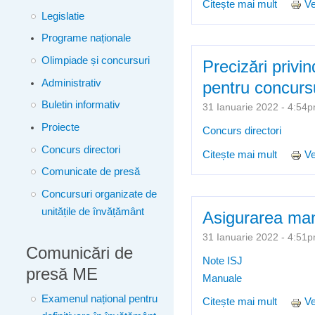
Citește mai mult
despre 
Ve
Legislatie
Programe naționale
Olimpiade și concursuri
Precizări privi
Administrativ
pentru concursul
Buletin informativ
31 Ianuarie 2022 - 4:5
Proiecte
Concurs directori
Concurs directori
Citește mai mult
despre 
Ve
Comunicate de presă
director
Concursuri organizate de
unitățile de învățământ
Asigurarea manu
31 Ianuarie 2022 - 4:5
Comunicări de
Note ISJ
presă ME
Manuale
Examenul național pentru
Citește mai mult
despre 
Ve