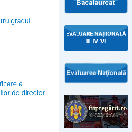
tru gradul
dactic I
ficare a
lor de director
arelor de înscriere la