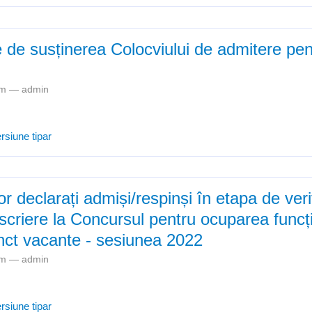
e de susținerea Colocviului de admitere pen
5pm —
admin
Precizări legate de susținerea Colocviului de admitere pentru gradul di
rsiune tipar
or declarați admiși/respinși în etapa de veri
scriere la Concursul pentru ocuparea funcții
unct vacante - sesiunea 2022
7pm —
admin
ista candidaților declarați admiși/respinși în etapa de verificare a dos
rsiune tipar