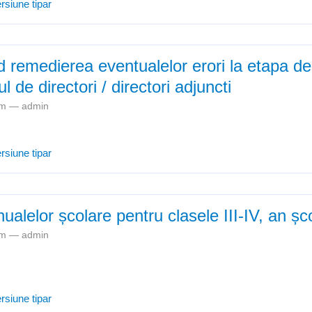
Verificarea rechemarilor din concediul de odihnă și a concediilor neef
rsiune tipar
nd remedierea eventualelor erori la etapa de
 de directori / directori adjuncti
4pm —
admin
Precizări privind remedierea eventualelor erori la etapa de înscriere p
rsiune tipar
i adjuncti
alelor școlare pentru clasele III-IV, an ș
1pm —
admin
Asigurarea manualelor școlare pentru clasele III-IV, an școlar 2021-2
rsiune tipar