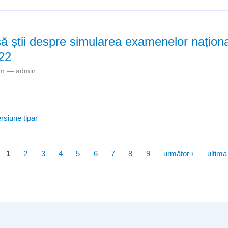
ul pentru ocuparea funcțiilor de director și director adjunct vacante 
să știi despre simularea examenelor naționa
22
3am —
admin
Tot ce trebuie să știi despre simularea examenelor naționale în anul 
rsiune tipar
1
2
3
4
5
6
7
8
9
următor ›
ultima