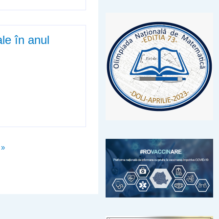
- sesiunea 2022
le în anul
școlar 2021-2022
 »