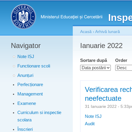
Meniu principal
Inspe
Acasă
›
Arhivă lunară
Navigator
Eşti aici
Ianuarie 2022
Note ISJ
Sortare după
Order
Functionare scoli
Anunțuri
Perfecționare
Verificarea rec
Management
neefectuate
Examene
31 Ianuarie 2022 - 5:3
Curriculum si inspectie
Note ISJ
scolara
Audit
Înscrieri