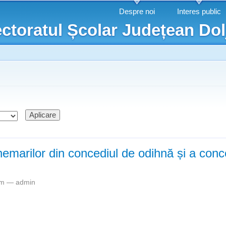
Mergi la
Despre noi
Interes public
conţinutul
ctoratul Școlar Județean Dol
principal
hemarilor din concediul de odihnă și a conce
3pm —
admin