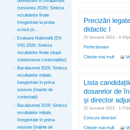
definitivare în învățământ
(sesiunea 2026): Sinteza
rezultatelor finale
Precizări legat
înregistrate la proba
didactic I
scrisă (d...
31 Ianuarie 2022 - 4:4
Evaluare Națională (EN
VIII) 2026: Sinteza
Perfecționare
rezultatelor finale (după
Citește mai mult
despre 
Ve
soluționarea contestațiilor)
Bacalaureat 2026: Sinteza
rezultatelor inițiale,
Lista candidațil
înregistrate în prima
sesiune (înainte de
dosarelor de în
contestații)
și director adj
Bacalaureat 2026: Sinteza
31 Ianuarie 2022 - 1:3
rezultatelor inițiale,
Concurs directori
înregistrate în prima
sesiune (înainte de
Citește mai mult
despre L
Ve